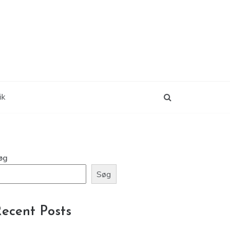
ik
øg
Søg
ecent Posts