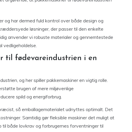
r og har dermed fuld kontrol over både design og
ræddersyede løsninger, der passer til den enkelte
idig anvender vi robuste materialer og gennemtestede
l vedligeholdelse.
til fødevareindustrien i en
strien, og her spiller pakkemaskiner en vigtig rolle.
rstøtte brugen af mere miljøvenlige
educere spild og energiforbrug.
ræcist, så emballagematerialet udnyttes optimalt. Det
stninger. Samtidig gør fleksible maskiner det muligt at
til både lovkrav og forbrugernes forventninger til