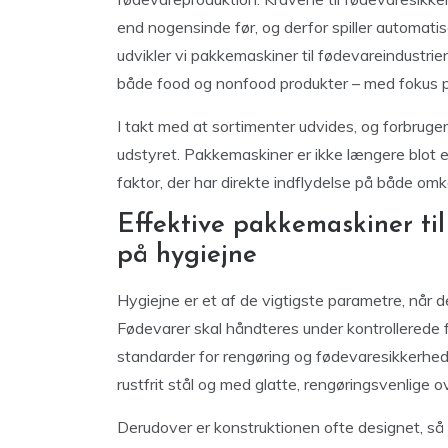
end nogensinde før, og derfor spiller automat
udvikler vi pakkemaskiner til fødevareindustrie
både food og nonfood produkter – med fokus på d
I takt med at sortimenter udvides, og forbrugern
udstyret. Pakkemaskiner er ikke længere blot e
faktor, der har direkte indflydelse på både om
Effektive pakkemaskiner ti
på hygiejne
Hygiejne er et af de vigtigste parametre, når 
Fødevarer skal håndteres under kontrollerede f
standarder for rengøring og fødevaresikkerhed.
rustfrit stål og med glatte, rengøringsvenlige o
Derudover er konstruktionen ofte designet, så a