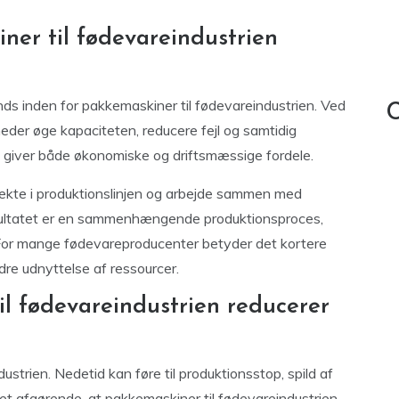
er til fødevareindustrien
ds inden for pakkemaskiner til fødevareindustrien. Ved
C
der øge kapaciteten, reducere fejl og samtidig
 giver både økonomiske og driftsmæssige fordele.
ekte i produktionslinjen og arbejde sammen med
Resultatet er en sammenhængende produktionsproces,
ut. For mange fødevareproducenter betyder det kortere
re udnyttelse af ressourcer.
il fødevareindustrien reducerer
dustrien. Nedetid kan føre til produktionsstop, spild af
 det afgørende, at pakkemaskiner til fødevareindustrien