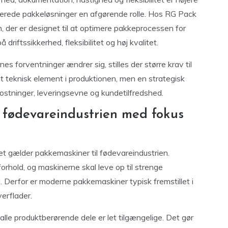
iserede pakkeløsninger en afgørende rolle. Hos RG Pack
n, der er designet til at optimere pakkeprocessen for
riftssikkerhed, fleksibilitet og høj kvalitet.
es forventninger ændrer sig, stilles der større krav til
t teknisk element i produktionen, men en strategisk
kostninger, leveringsevne og kundetilfredshed.
l fødevareindustrien med fokus
det gælder pakkemaskiner til fødevareindustrien.
orhold, og maskinerne skal leve op til strenge
 Derfor er moderne pakkemaskiner typisk fremstillet i
verflader.
lle produktberørende dele er let tilgængelige. Det gør