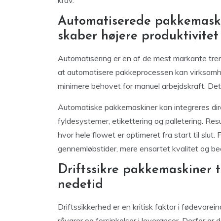
krav.
Automatiserede pakkemaskin
skaber højere produktivitet
Automatisering er en af de mest markante tren
at automatisere pakkeprocessen kan virksomhe
minimere behovet for manuel arbejdskraft. Det
Automatiske pakkemaskiner kan integreres dir
fyldesystemer, etikettering og palletering. 
hvor hele flowet er optimeret fra start til sl
gennemløbstider, mere ensartet kvalitet og bed
Driftssikre pakkemaskiner t
nedetid
Driftssikkerhed er en kritisk faktor i fødevarein
råvarer og forsinkelser i leverancer. Derfor er