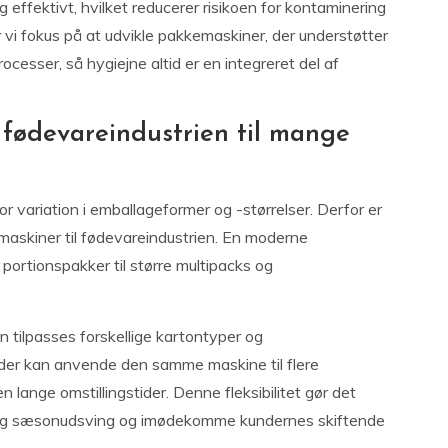
g effektivt, hvilket reducerer risikoen for kontaminering
r vi fokus på at udvikle pakkemaskiner, der understøtter
esser, så hygiejne altid er en integreret del af
 fødevareindustrien til mange
 variation i emballageformer og -størrelser. Derfor er
maskiner til fødevareindustrien. En moderne
ortionspakker til større multipacks og
 tilpasses forskellige kartontyper og
der kan anvende den samme maskine til flere
 lange omstillingstider. Denne fleksibilitet gør det
se sig sæsonudsving og imødekomme kundernes skiftende