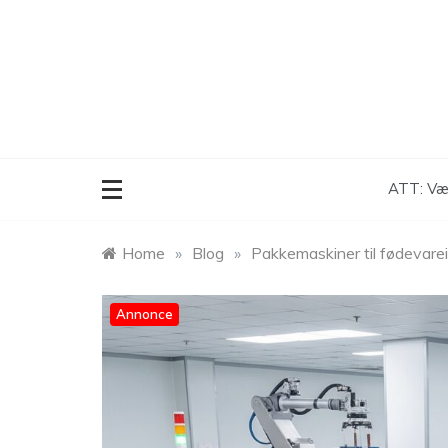
Skip
to
content
ATT: Vær
Home
»
Blog
»
Pakkemaskiner til fødevare
Annonce