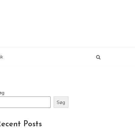
ik
øg
Søg
ecent Posts