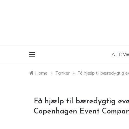
Skip
to
content
ATT: Vær
Home
»
Tanker
»
Få hjælp til bæredygtig
Få hjælp til bæredygtig ev
Copenhagen Event Compa